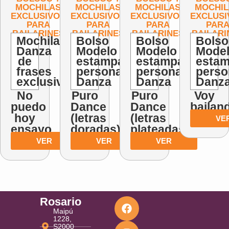
MOCHILAS
MOCHILAS
MOCHILAS
MOCHIL
EXCLUSIVOS
EXCLUSIVOS
EXCLUSIVOS
EXCLUSI
PARA
PARA
PARA
PAR
BAILARINES
BAILARINES
BAILARINES
BAILARI
Mochila
Bolso
Bolso
Bolso
Danza
Modelo
Modelo
Mode
de
estampas
estampas
esta
frases
personalizadas
personalizadas
perso
exclusivas
Danza
Danza
Danz
No
Puro
Puro
Voy
puedo
Dance
Dance
bailan
hoy
(letras
(letras
VE
ensayo
doradas)
plateadas)
VER
VER
VER
Rosario
Maipú
1228,
S2000