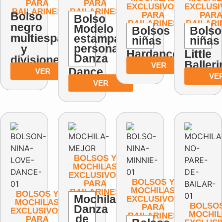
PARA
PARA
EXCLUSIVOS
EXCLUSI
BAILARINES
BAILARINES
Bolso
PARA
PAR
Bolso
BAILARINES
BAILARI
negro
Modelo
Bolsos
Bolso
multiespacio
estampas
niñas
niñas
personalizadas
y
Hardance
Little
Danza
divisiones
Balleri
VER
Dance
VER
VE
VER
BOLSOS Y
MOCHILAS
EXCLUSIVOS
BOLSOS Y
PARA
MOCHILAS
BAILARINES
BOLSOS Y
Mochila
EXCLUSIVOS
MOCHILAS
BOLSOS
Danza
PARA
EXCLUSIVOS
MOCHIL
BAILARINES
de
PARA